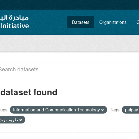
Datasets
Organizations
G
 dataset found
ups:
Information and Communication Technology
Tags:
palpa
طرود بريدية