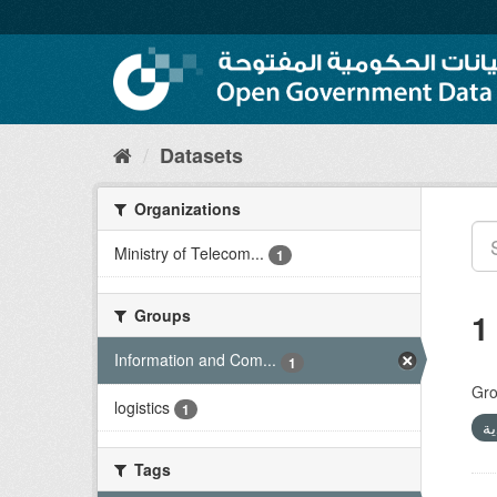
Skip
to
content
Datasets
Organizations
Ministry of Telecom...
1
Groups
1
Information and Com...
1
Gro
logistics
1
Tags