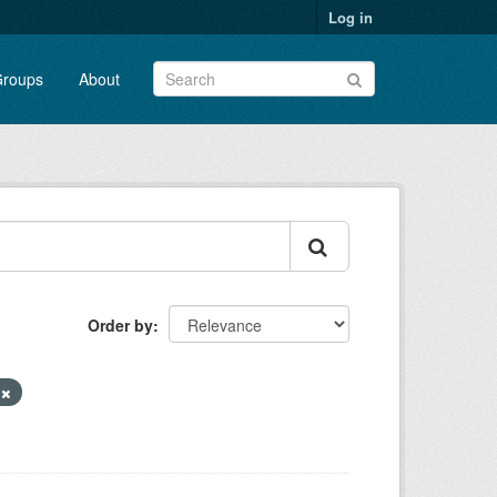
Log in
roups
About
Order by
y