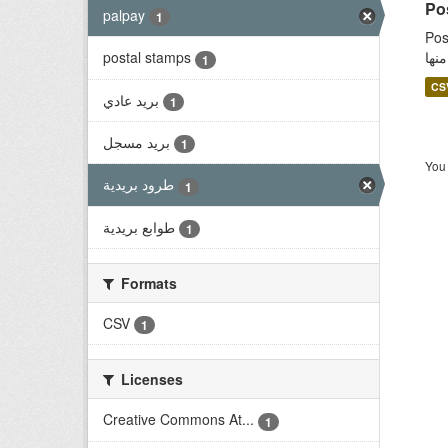
palpay
1
Post o
نها
postal stamps
1
CS
بريد عادي
1
بريد مسجل
1
You 
طرود بريدية
1
طوابع بريدية
1
Formats
CSV
1
Licenses
Creative Commons At...
1