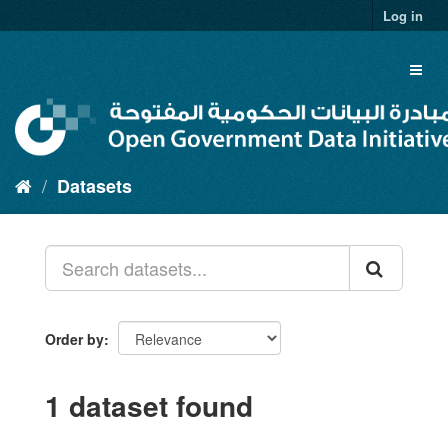
Skip
Log in
to
content
Toggl
naviga
Datasets
Order by
1 dataset found