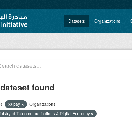
Datasets
Organizations
G
 dataset found
s:
palpay
Organizations:
inistry of Telecommunications & Digital Economy