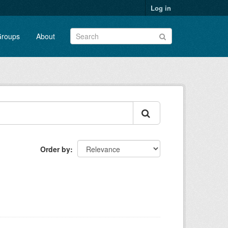
Log in
roups
About
Order by