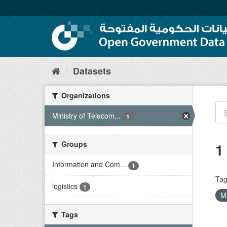
Skip
to
content
Datasets
Organizations
Ministry of Telecom...
1
Groups
1
Information and Com...
1
Tag
logistics
1
M
Tags